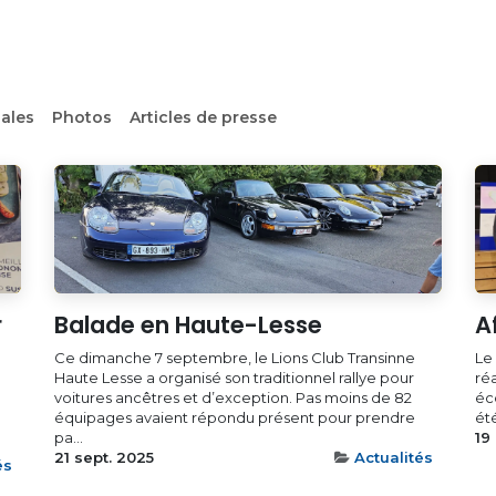
re club
Nos activités
Médias
Contactez-no
ales
Photos
Articles de presse
r
Balade en Haute-Lesse
A
Ce dimanche 7 septembre, le Lions Club Transinne
Le
Haute Lesse a organisé son traditionnel rallye pour
réa
voitures ancêtres et d’exception. Pas moins de 82
éc
équipages avaient répondu présent pour prendre
été
pa...
19
.
21 sept. 2025
Actualités
és