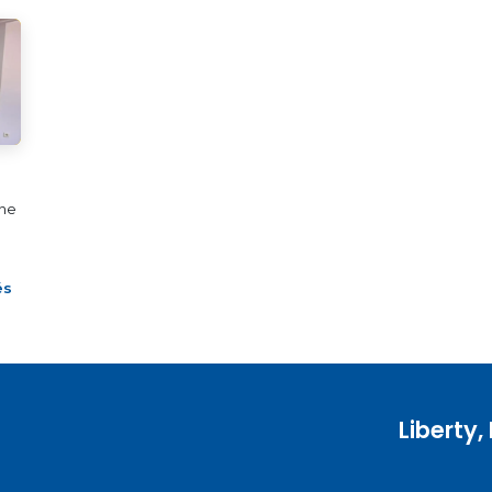
nne
és
Liberty,